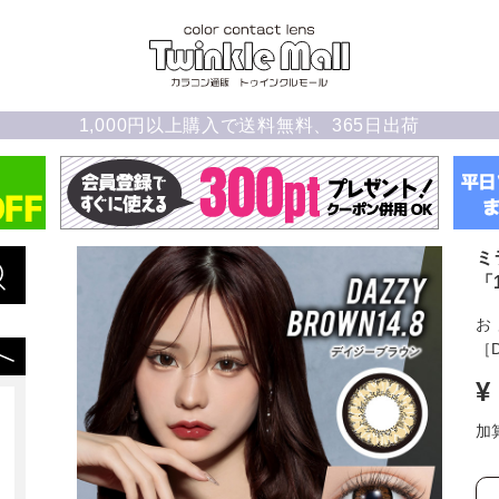
1,000円以上購入で送料無料、365日出荷
ミ
「
お
［D
¥
加