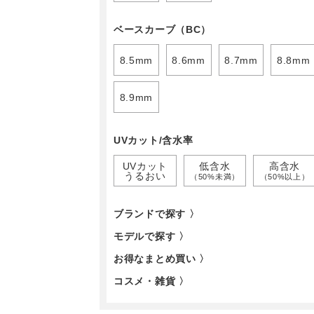
ベースカーブ（BC）
8.5mm
8.6mm
8.7mm
8.8mm
8.9mm
UVカット/含水率
UVカット
低含水
高含水
うるおい
（50%未満）
（50%以上）
ブランドで探す 〉
モデルで探す 〉
お得なまとめ買い 〉
コスメ・雑貨 〉