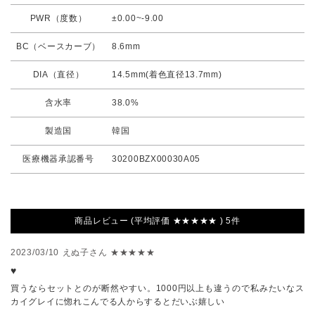
PWR（度数）
±0.00~-9.00
BC（ベースカーブ）
8.6mm
DIA（直径）
14.5mm(着色直径13.7mm)
含水率
38.0%
製造国
韓国
医療機器承認番号
30200BZX00030A05
商品レビュー (平均評価 ★★★★★ ) 5件
2023/03/10
えぬ子さん
★★★★★
♥
買うならセットとのが断然やすい。1000円以上も違うので私みたいなス
カイグレイに惚れこんでる人からするとだいぶ嬉しい