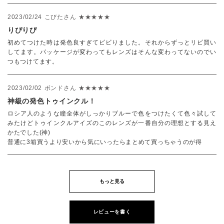
2023/02/24
こびたさん
★★★★★
りぴりぴ
初めてつけた時は発色良すぎてビビりました。それからずっとリピ買い
してます。パッケージが変わってもレンズはそんな変わってないのでい
つもつけてます。
2023/02/02
ボンドさん
★★★★★
神級の発色トゥインクル！
ロシア人のような瞳全体がしっかりブルーで色をつけたくて色々試して
みたけどトゥインクルアイズのこのレンズが一番自分の理想とする見え
かたでした(神)
普通に3箱買うより安いから気にいったらまとめて買っちゃうのが得
もっと見る
レビューを書く