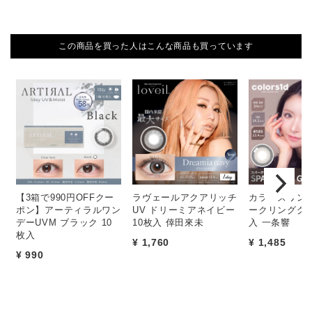
この商品を買った人はこんな商品も買っています
【3箱で990円OFFクー
ラヴェールアクアリッチ
カラーズワンデ
ポン】アーティラルワン
UV ドリーミアネイビー
ークリンググレ
デーUVM ブラック 10
10枚入 倖田來未
入 一条響
枚入
¥ 1,760
¥ 1,485
¥ 990