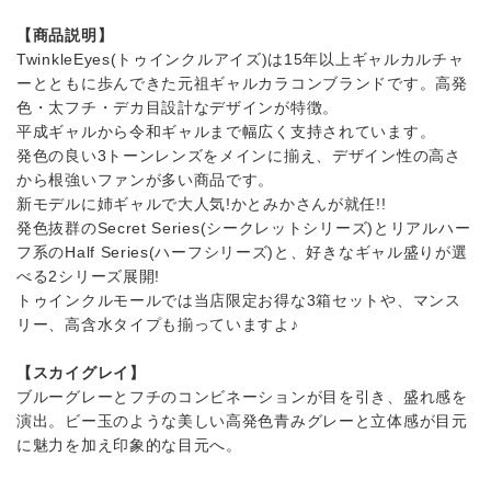
【商品説明】
TwinkleEyes(トゥインクルアイズ)は15年以上ギャルカルチャ
ーとともに歩んできた元祖ギャルカラコンブランドです。高発
色・太フチ・デカ目設計なデザインが特徴。
平成ギャルから令和ギャルまで幅広く支持されています。
発色の良い3トーンレンズをメインに揃え、デザイン性の高さ
から根強いファンが多い商品です。
新モデルに姉ギャルで大人気!かとみかさんが就任!!
発色抜群のSecret Series(シークレットシリーズ)とリアルハー
フ系のHalf Series(ハーフシリーズ)と、好きなギャル盛りが選
べる2シリーズ展開!
トゥインクルモールでは当店限定お得な3箱セットや、マンス
リー、高含水タイプも揃っていますよ♪
【スカイグレイ】
ブルーグレーとフチのコンビネーションが目を引き、盛れ感を
演出。ビー玉のような美しい高発色青みグレーと立体感が目元
に魅力を加え印象的な目元へ。