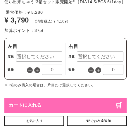
使い出来ちゃう!3箱セット販売開始!!［DIA14.5/BC8.6/1day］
通常価格：
¥ 5,280
¥ 3,790
（消費税込: ¥ 4,169）
加算ポイント：
37
pt
左目
右目
度数
度数
数量
数量
※1箱のみ購入の場合は、片目だけ選択してください。
カートに入れる
お気に入り
LINEでお友達追加