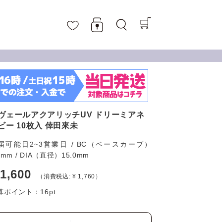
ヴェールアクアリッチUV ドリーミアネ
ビー 10枚入 倖田來未
届可能日2~3営業日 / BC（ベースカーブ）
6mm / DIA（直径）15.0mm
 1,600
（消費税込: ¥ 1,760）
算ポイント：
16
pt