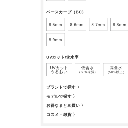
ベースカーブ（BC）
8.5mm
8.6mm
8.7mm
8.8mm
8.9mm
UVカット/含水率
UVカット
低含水
高含水
うるおい
（50%未満）
（50%以上）
ブランドで探す 〉
モデルで探す 〉
お得なまとめ買い 〉
コスメ・雑貨 〉