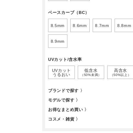
ベースカーブ（BC）
8.5mm
8.6mm
8.7mm
8.8mm
8.9mm
UVカット/含水率
UVカット
低含水
高含水
うるおい
（50%未満）
（50%以上）
ブランドで探す 〉
モデルで探す 〉
お得なまとめ買い 〉
コスメ・雑貨 〉