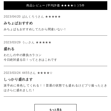
商品レビュー (平均評価 ★★★★☆ ) 5件
2023/04/20
ぱんくろうさん
★★★★★
みちょぱおすすめ
みちょぱもおすすめしてたから間違いない！
2023/03/29
うぃさん
★★★★★
盛れる
わたしの中の勝負カラコン
今日絶対盛る日！ってときはこれです
2023/03/24
4455さん
★★★★☆
しっかり盛れます
派手めに発色してくれる！！普通の状態でも盛れるけどプリ撮ったとき
はさらに盛れました！
もっと見る