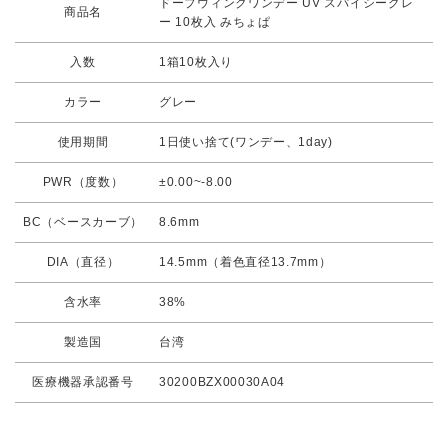
ドープウィンクワンデー UV スパイシーグレ
商品名
ー 10枚入 みちょぱ
入数
1箱10枚入り
カラー
グレー
使用期間
1日使い捨て(ワンデー、1day)
PWR（度数）
±0.00~-8.00
BC（ベースカーブ）
8.6mm
DIA（直径）
14.5mm（着色直径13.7mm）
含水率
38%
製造国
台湾
医療機器承認番号
30200BZX00030A04