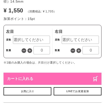
径）14.5mm
¥ 1,550
（消費税込: ¥ 1,705）
加算ポイント：
15
pt
左目
右目
度数
度数
数量
数量
※1箱のみ購入の場合は、片目だけ選択してください。
カートに入れる
お気に入り
LINEでお友達追加