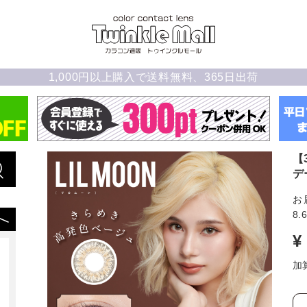
1,000円以上購入で送料無料、365日出荷
【
デ
お
8.
¥
加