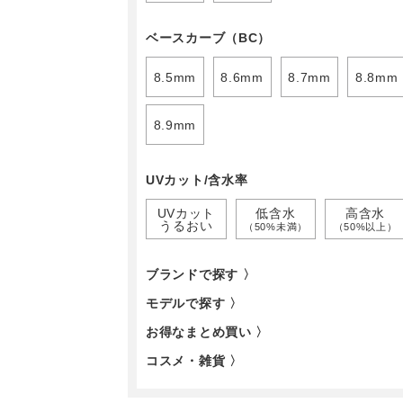
ベースカーブ（BC）
8.5mm
8.6mm
8.7mm
8.8mm
8.9mm
UVカット/含水率
UVカット
低含水
高含水
うるおい
（50%未満）
（50%以上）
ブランドで探す 〉
モデルで探す 〉
お得なまとめ買い 〉
コスメ・雑貨 〉