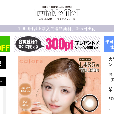
1,000円以上購入で送料無料、365日出荷
カ
ン
［D
¥
加