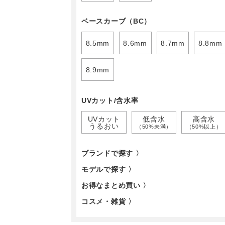
ベースカーブ（BC）
8.5mm
8.6mm
8.7mm
8.8mm
8.9mm
UVカット/含水率
UVカット
低含水
高含水
うるおい
（50%未満）
（50%以上）
ブランドで探す 〉
モデルで探す 〉
お得なまとめ買い 〉
コスメ・雑貨 〉