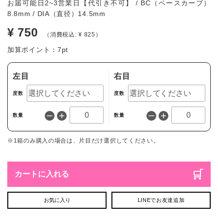
お届可能日2~3営業日【代引き不可】 / BC（ベースカーブ）
8.8mm / DIA（直径）14.5mm
¥ 750
（消費税込: ¥ 825）
加算ポイント：
7
pt
左目
右目
度数
度数
数量
数量
※1箱のみ購入の場合は、片目だけ選択してください。
カートに入れる
お気に入り
LINEでお友達追加