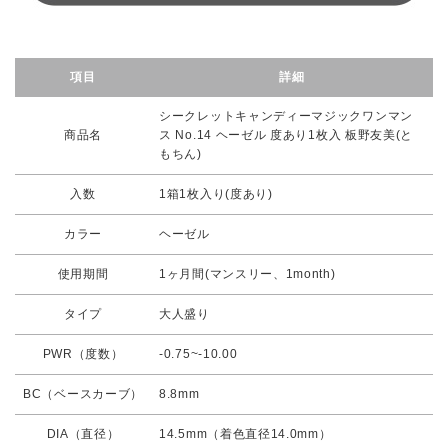
項目
詳細
シークレットキャンディーマジックワンマン
商品名
ス No.14 ヘーゼル 度あり1枚入 板野友美(と
もちん)
入数
1箱1枚入り(度あり)
カラー
ヘーゼル
使用期間
1ヶ月間(マンスリー、1month)
タイプ
大人盛り
PWR（度数）
-0.75~-10.00
BC（ベースカーブ）
8.8mm
DIA（直径）
14.5mm（着色直径14.0mm）