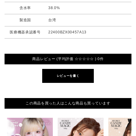
含水率
38.0%
製造国
台湾
医療機器承認番号
22400BZX00457A13
商品レビュー (平均評価 ☆☆☆☆☆ ) 0件
レビューを書く
この商品を買った人はこんな商品も買っています