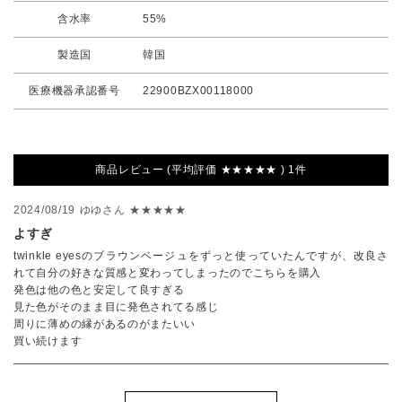
含水率
55%
製造国
韓国
医療機器承認番号
22900BZX00118000
商品レビュー (平均評価 ★★★★★ ) 1件
2024/08/19
ゆゆさん
★★★★★
よすぎ
twinkle eyesのブラウンベージュをずっと使っていたんですが、改良さ
れて自分の好きな質感と変わってしまったのでこちらを購入
発色は他の色と安定して良すぎる
見た色がそのまま目に発色されてる感じ
周りに薄めの縁があるのがまたいい
買い続けます