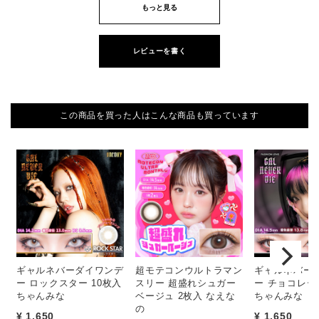
もっと見る
レビューを書く
この商品を買った人はこんな商品も買っています
ギャルネバーダイワンデ
超モテコンウルトラマン
ギャルネバー
ー ロックスター 10枚入
スリー 超盛れシュガー
ー チョコレー
ちゃんみな
ベージュ 2枚入 なえな
ちゃんみな
の
¥ 1,650
¥ 1,650