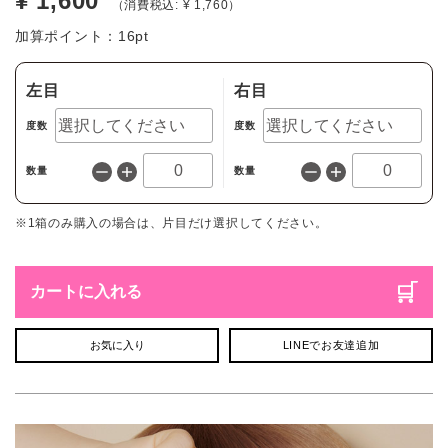
¥ 1,600
（消費税込: ¥ 1,760）
加算ポイント：
16
pt
左目
右目
度数
度数
数量
数量
※1箱のみ購入の場合は、片目だけ選択してください。
カートに入れる
お気に入り
LINEでお友達追加