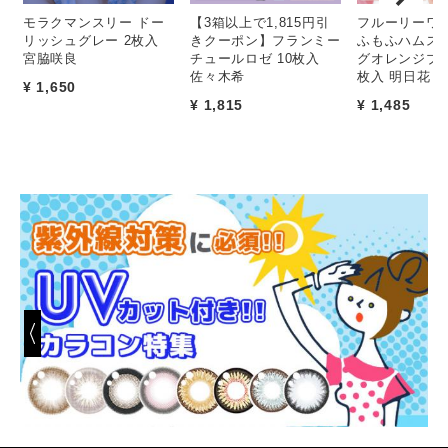
モラクマンスリー ドー
【3箱以上で1,815円引
フルーリーワン
リッシュグレー 2枚入
きクーポン】フランミー
ふもふハムスタ
宮脇咲良
チュールロゼ 10枚入
グオレンジブラ
佐々木希
枚入 明日花き
¥ 1,650
¥ 1,815
¥ 1,485