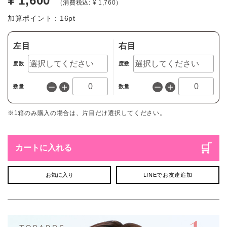
¥ 1,600
（消費税込: ¥ 1,760）
加算ポイント：
16
pt
左目
右目
度数
度数
数量
数量
※1箱のみ購入の場合は、片目だけ選択してください。
カートに入れる
お気に入り
LINEでお友達追加