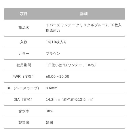
項目
詳細
トパーズワンデー クリスタルブルーム 10枚入
商品名
指原莉乃
入数
1箱10枚入り
カラー
ブラウン
使用期間
1日使い捨て(ワンデー、1day)
PWR（度数）
±0.00~-10.00
BC（ベースカーブ）
8.6mm
DIA（直径）
14.2mm（着色直径13.5mm）
含水率
38%
製造国
韓国