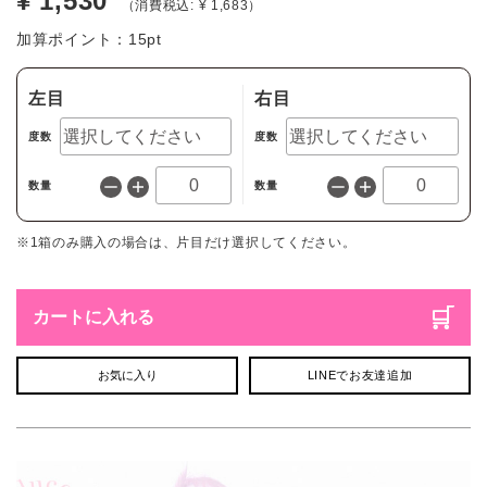
¥ 1,530
（消費税込: ¥ 1,683）
加算ポイント：
15
pt
左目
右目
度数
度数
数量
数量
※1箱のみ購入の場合は、片目だけ選択してください。
カートに入れる
お気に入り
LINEでお友達追加