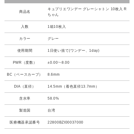
キュプリエワンデー グレーシャトン 10枚入 R
商品名
ちゃん
入数
1箱10枚入
カラー
グレー
使用期間
1日使い捨て(ワンデー、1day)
PWR（度数）
±0.00~-8.00
BC（ベースカーブ）
8.6mm
DIA（直径）
14.5mm（着色直径13.7mm）
含水率
58.0%
製造国
台湾
医療機器承認番号
22800BZI00037000