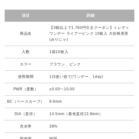
項目
詳細
【3箱以上で1,760円引きクーポン】ミレディ
商品名
ワンデー ライアーピンク 10枚入 大谷映美里
(みりにゃ)
入数
1箱10枚入
カラー
ブラウン、ピンク
使用期間
1日使い捨て(ワンデー、1day)
PWR（度数）
±0.00~-10.00
BC（ベースカーブ）
8.6mm
DIA（直径）
14.5mm（着色直径13.8mm）
含水率
38%
製造国
韓国