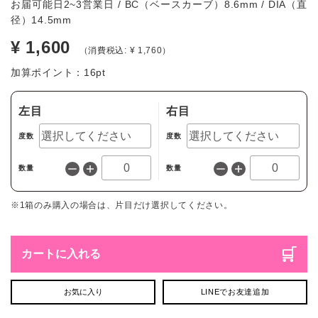
お届可能日2~3営業日 / BC（ベースカーブ）8.6mm / DIA（直
径）14.5mm
¥ 1,600
（消費税込: ¥ 1,760）
加算ポイント：
16
pt
左目
右目
度数
度数
数量
数量
※1箱のみ購入の場合は、片目だけ選択してください。
カートに入れる
お気に入り
LINEでお友達追加