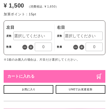
¥ 1,500
（消費税込: ¥ 1,650）
加算ポイント：
15
pt
左目
右目
度数
度数
数量
数量
※1箱のみ購入の場合は、片目だけ選択してください。
カートに入れる
お気に入り
LINEでお友達追加