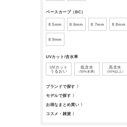
ベースカーブ（BC）
8.5mm
8.6mm
8.7mm
8.8mm
8.9mm
UVカット/含水率
UVカット
低含水
高含水
うるおい
（50%未満）
（50%以上）
ブランドで探す 〉
モデルで探す 〉
お得なまとめ買い 〉
コスメ・雑貨 〉