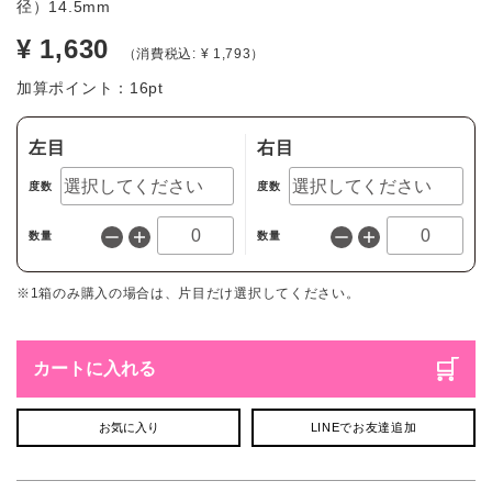
径）14.5mm
¥ 1,630
（消費税込: ¥ 1,793）
加算ポイント：
16
pt
左目
右目
度数
度数
数量
数量
※1箱のみ購入の場合は、片目だけ選択してください。
カートに入れる
お気に入り
LINEでお友達追加