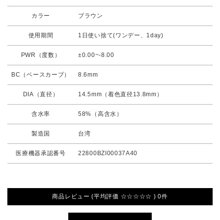
カラー
ブラウン
使用期間
1日使い捨て(ワンデー、1day)
PWR（度数）
±0.00~-8.00
BC（ベースカーブ）
8.6mm
DIA（直径）
14.5mm（着色直径13.8mm）
含水率
58%（高含水）
製造国
台湾
医療機器承認番号
22800BZI00037A40
商品レビュー (平均評価 ☆☆☆☆☆ ) 0件