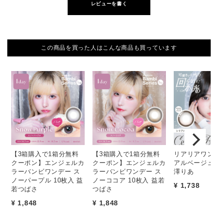
レビューを書く
この商品を買った人はこんな商品も買っています
【3箱購入で1箱分無料
【3箱購入で1箱分無料
リアリアワンデ
クーポン】エンジェルカ
クーポン】エンジェルカ
アルベージュ 
ラーバンビワンデー ス
ラーバンビワンデー ス
澤りあ
ノーパープル 10枚入 益
ノーココア 10枚入 益若
¥ 1,738
若つばさ
つばさ
¥ 1,848
¥ 1,848